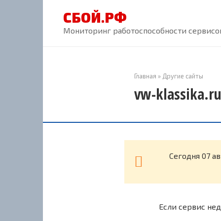
Перейти
СБОЙ.РФ
к
контенту
Мониторинг работоспособности сервисов
Главная
»
Другие сайты
vw-klassika.r
Cегодня 07 ав
Если сервис нед