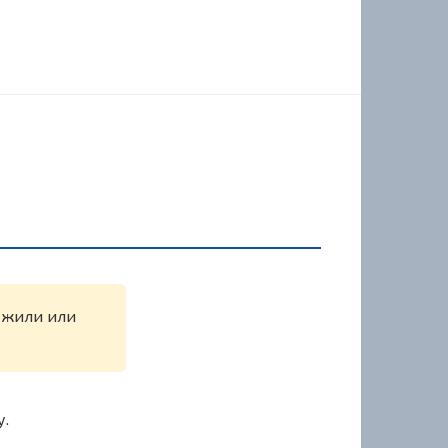
ружили или
у.