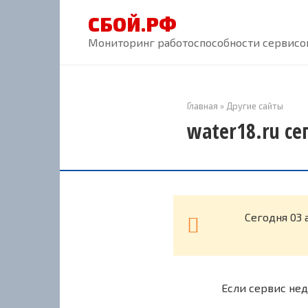
Перейти
СБОЙ.РФ
к
контенту
Мониторинг работоспособности сервисов
Главная
»
Другие сайты
water18.ru се
Cегодня 03 
Если сервис нед