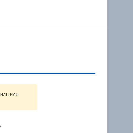
жили или
у.