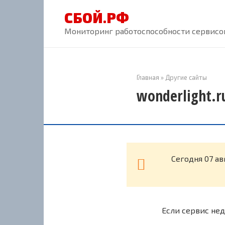
Перейти
СБОЙ.РФ
к
контенту
Мониторинг работоспособности сервисов
Главная
»
Другие сайты
wonderlight.r
Cегодня 07 ав
Если сервис нед