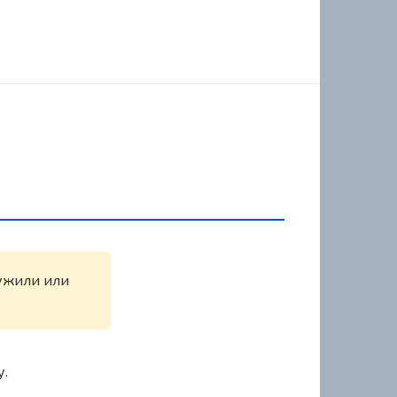
ружили или
у.