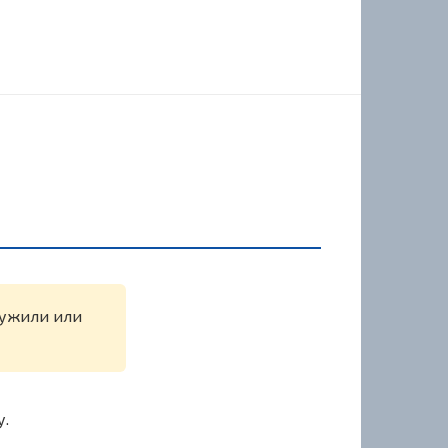
ружили или
у.