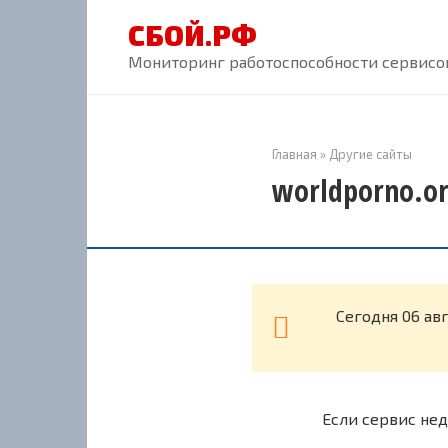
Перейти
СБОЙ.РФ
к
контенту
Мониторинг работоспособности сервисов
Главная
»
Другие сайты
worldporno.or
Cегодня 06 ав
Если сервис нед