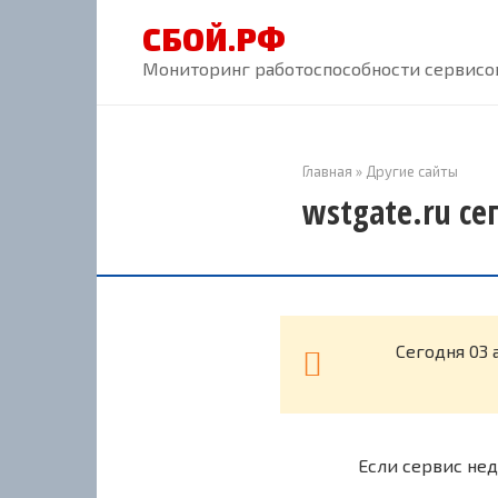
Перейти
СБОЙ.РФ
к
контенту
Мониторинг работоспособности сервисов
Главная
»
Другие сайты
wstgate.ru се
Cегодня 03 
Если сервис нед