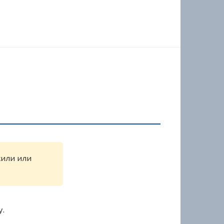
жили или
у.