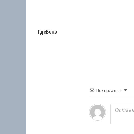
ГдеБенз
Подписаться