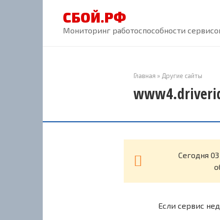
Перейти
СБОЙ.РФ
к
контенту
Мониторинг работоспособности сервисов
Главная
»
Другие сайты
www4.driverid
Cегодня 03
о
Если сервис нед