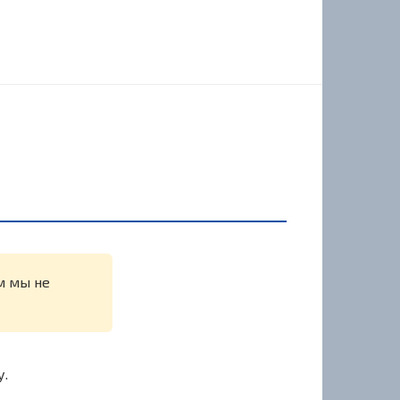
м мы не
у.