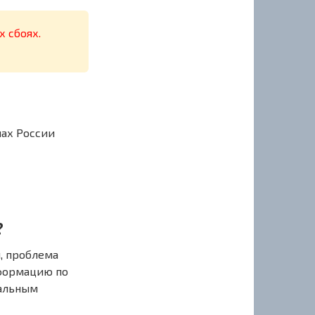
х сбоях.
нах России
?
, проблема
нформацию по
иальным