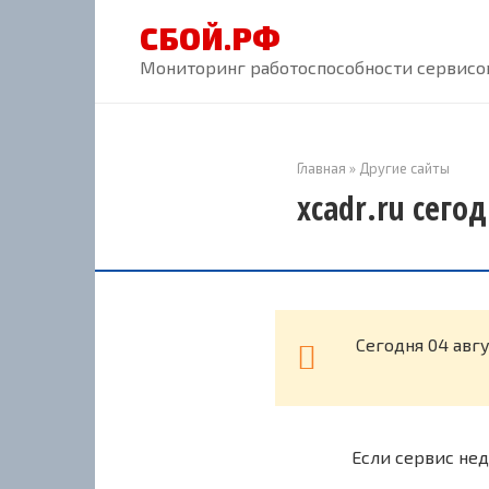
Перейти
СБОЙ.РФ
к
контенту
Мониторинг работоспособности сервисов
Главная
»
Другие сайты
xcadr.ru сего
Cегодня 04 авг
Если сервис нед