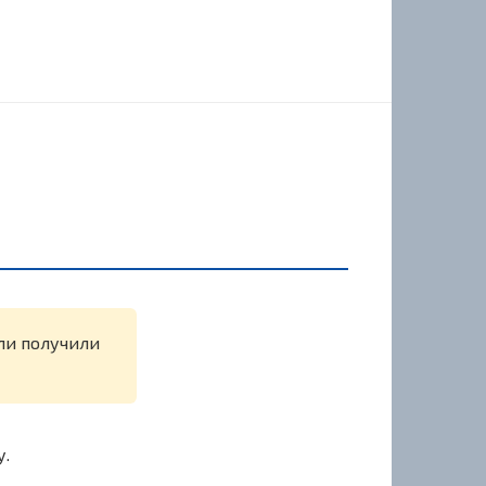
или получили
у.