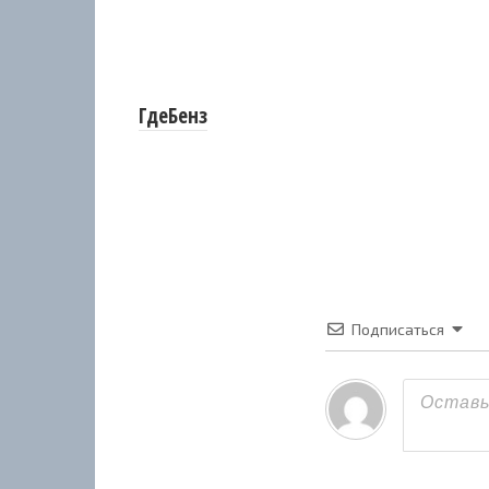
ГдеБенз
Подписаться