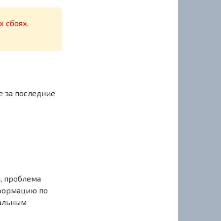
х сбоях.
е за последние
, проблема
нформацию по
иальным