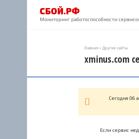
Перейти
СБОЙ.РФ
к
контенту
Мониторинг работоспособности сервисов
Главная
»
Другие сайты
xminus.com с
Cегодня 06 
Если сервис нед