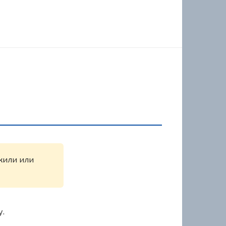
ужили или
у.