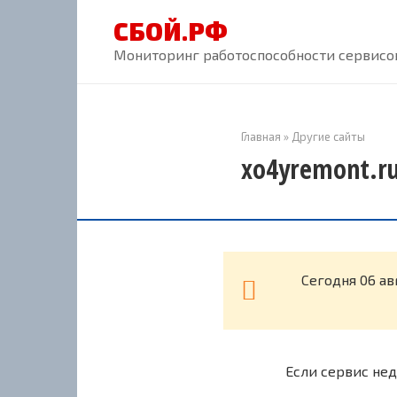
Перейти
СБОЙ.РФ
к
контенту
Мониторинг работоспособности сервисов
Главная
»
Другие сайты
xo4yremont.ru
Cегодня 06 ав
Если сервис нед