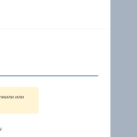
ружили или
у.