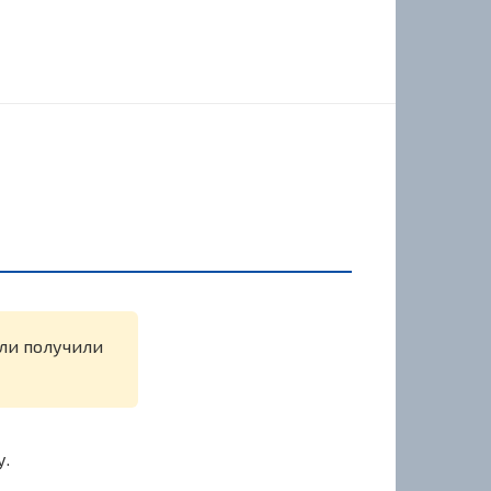
или получили
у.