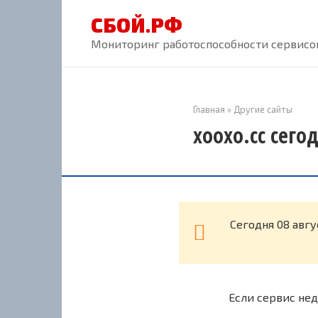
Перейти
СБОЙ.РФ
к
контенту
Мониторинг работоспособности сервисов
Главная
»
Другие сайты
xooxo.cc сего
Cегодня 08 авгу
Если сервис нед