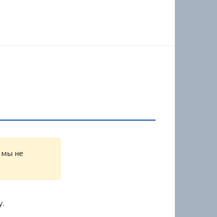
 мы не
у.