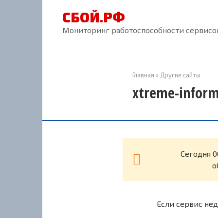
Перейти
СБОЙ.РФ
к
контенту
Мониторинг работоспособности сервисов
Главная
»
Другие сайты
xtreme-inform
Cегодня 0
о
Если сервис нед