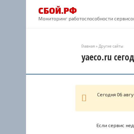
Перейти
СБОЙ.РФ
к
контенту
Мониторинг работоспособности сервисов
Главная
»
Другие сайты
yaeco.ru сего
Cегодня 06 авгу
Если сервис нед