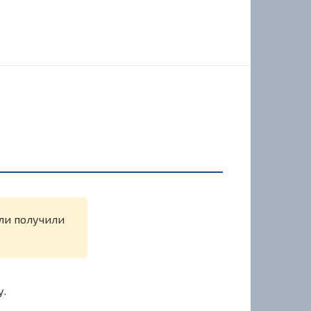
или получили
у.