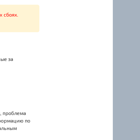
х сбоях.
ные за
, проблема
нформацию по
иальным