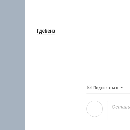
ГдеБенз
Подписаться