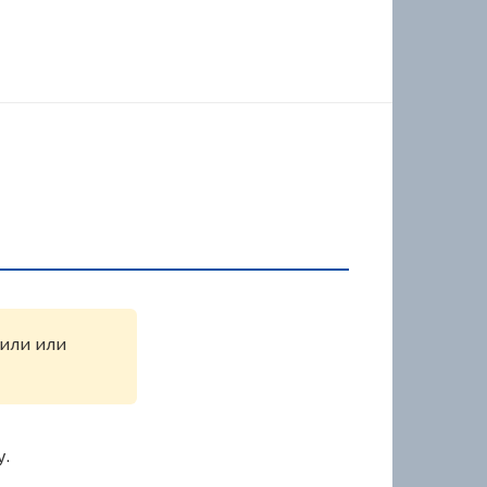
жили или
у.