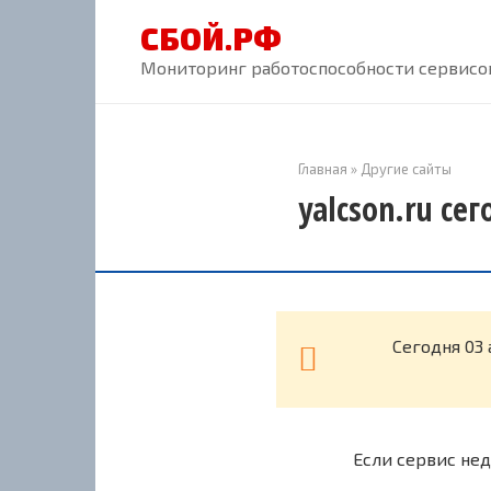
Перейти
СБОЙ.РФ
к
контенту
Мониторинг работоспособности сервисов
Главная
»
Другие сайты
yalcson.ru се
Cегодня 03 
Если сервис нед