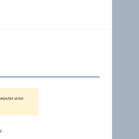
ружили или
у.