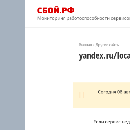
Перейти
СБОЙ.РФ
к
контенту
Мониторинг работоспособности сервисов
Главная
»
Другие сайты
yandex.ru/loc
Cегодня 06 ав
Если сервис нед