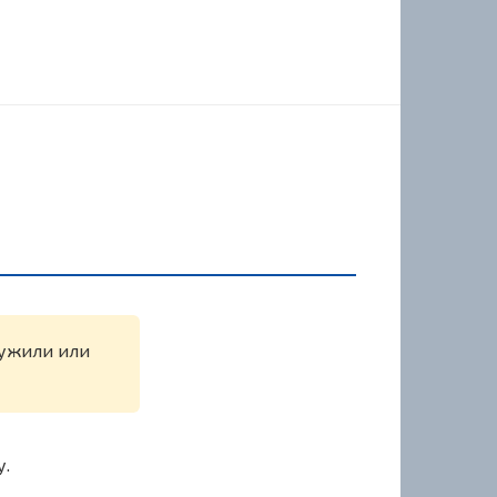
ружили или
у.