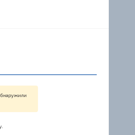
 обнаружили
у.