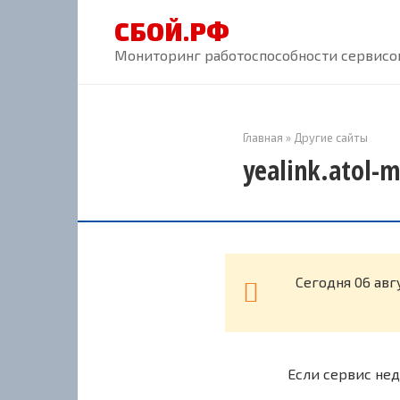
Перейти
СБОЙ.РФ
к
контенту
Мониторинг работоспособности сервисов
Главная
»
Другие сайты
yealink.atol-
Cегодня 06 авг
Если сервис нед