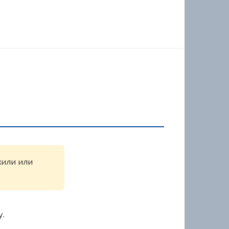
жили или
у.