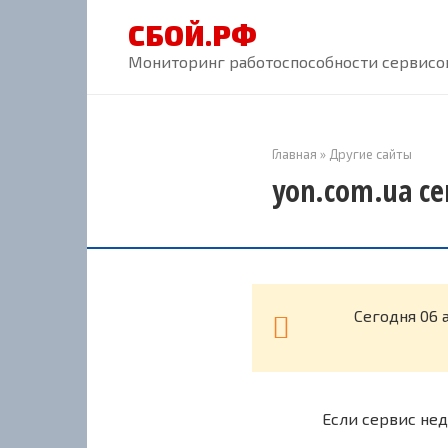
Перейти
СБОЙ.РФ
к
контенту
Мониторинг работоспособности сервисов
Главная
»
Другие сайты
yon.com.ua се
Cегодня 06 
Если сервис нед