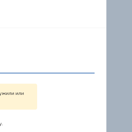
ружили или
у.