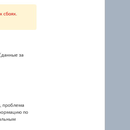
х сбоях.
(данные за
, проблема
нформацию по
иальным