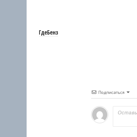
ГдеБенз
Подписаться