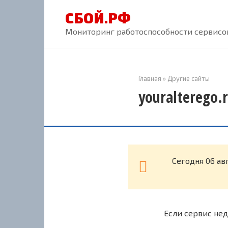
Перейти
СБОЙ.РФ
к
контенту
Мониторинг работоспособности сервисов
Главная
»
Другие сайты
youralterego.
Cегодня 06 ав
Если сервис нед