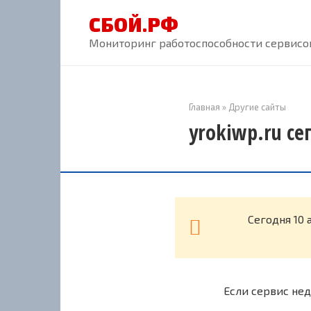
Перейти
СБОЙ.РФ
к
контенту
Мониторинг работоспособности сервисов
Главная
»
Другие сайты
yrokiwp.ru се
Cегодня 10 
Если сервис нед