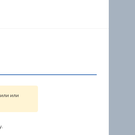
жили или
у.