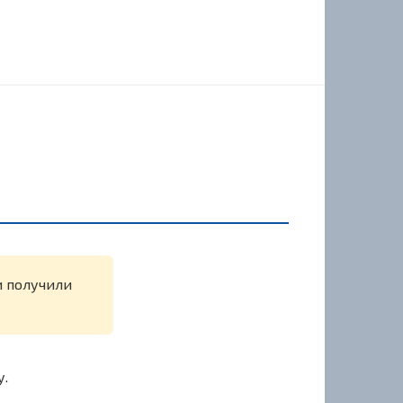
и получили
у.