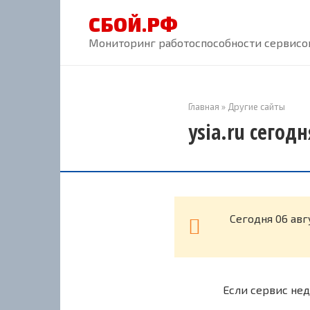
Перейти
СБОЙ.РФ
к
контенту
Мониторинг работоспособности сервисов
Главная
»
Другие сайты
ysia.ru сегод
Cегодня 06 авг
Если сервис нед