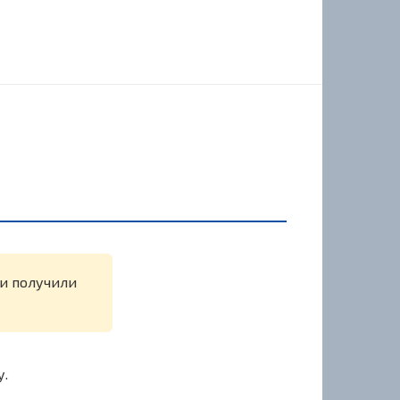
ли получили
у.