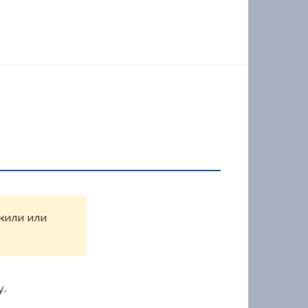
ужили или
у.