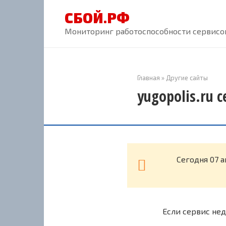
Перейти
СБОЙ.РФ
к
контенту
Мониторинг работоспособности сервисов
Главная
»
Другие сайты
yugopolis.ru 
Cегодня 07 а
Если сервис нед