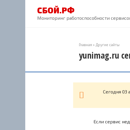
Перейти
СБОЙ.РФ
к
контенту
Мониторинг работоспособности сервисов
Главная
»
Другие сайты
yunimag.ru се
Cегодня 03 
Если сервис нед