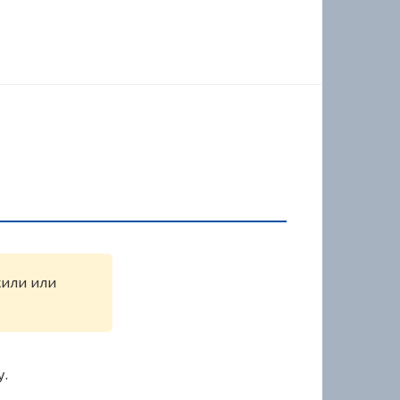
жили или
у.