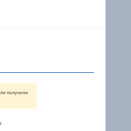
или получили
у.