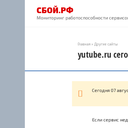
Перейти
СБОЙ.РФ
к
контенту
Мониторинг работоспособности сервисов
Главная
»
Другие сайты
yutube.ru сег
Cегодня 07 авгу
Если сервис нед