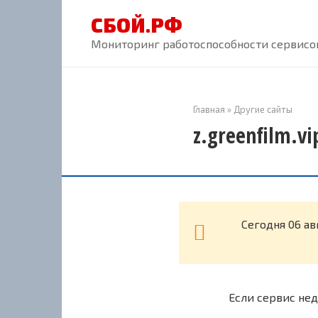
Перейти
СБОЙ.РФ
к
контенту
Мониторинг работоспособности сервисов
Главная
»
Другие сайты
z.greenfilm.v
Cегодня 06 ав
Если сервис нед