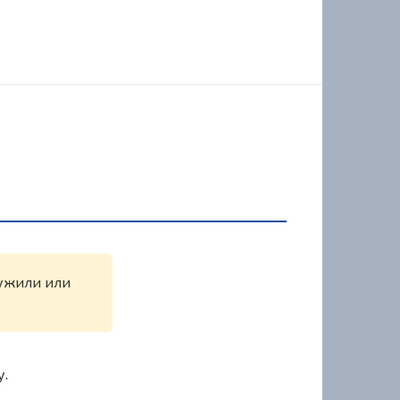
ружили или
у.