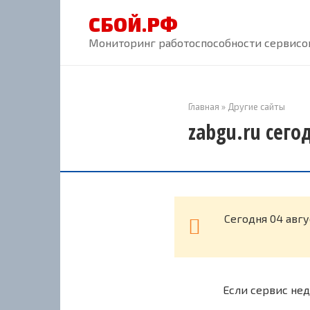
Перейти
СБОЙ.РФ
к
контенту
Мониторинг работоспособности сервисов
Главная
»
Другие сайты
zabgu.ru сего
Cегодня 04 авгу
Если сервис нед