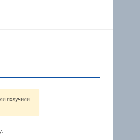
или получили
у.