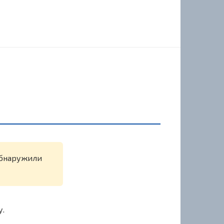
 обнаружили
у.