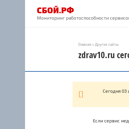
Перейти
СБОЙ.РФ
к
контенту
Мониторинг работоспособности сервисов
Главная
»
Другие сайты
zdrav10.ru се
Cегодня 03 
Если сервис нед