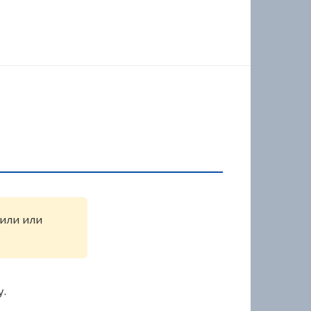
жили или
у.