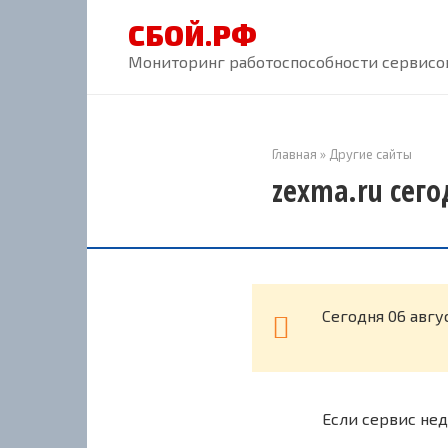
Перейти
СБОЙ.РФ
к
контенту
Мониторинг работоспособности сервисов
Главная
»
Другие сайты
zexma.ru сего
Cегодня 06 авгу
Если сервис нед