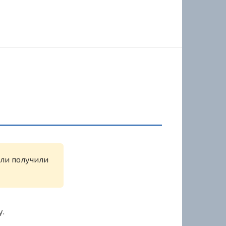
или получили
у.