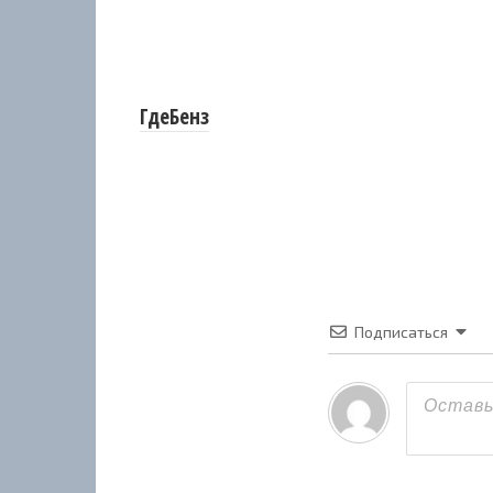
ГдеБенз
Подписаться