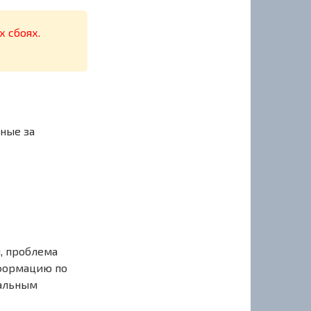
х сбоях.
ные за
, проблема
нформацию по
иальным