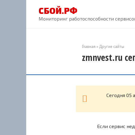
Перейти
СБОЙ.РФ
к
контенту
Мониторинг работоспособности сервисов
Главная
»
Другие сайты
zmnvest.ru се
Cегодня 05 
Если сервис нед