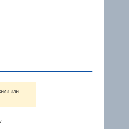
жили или
у.