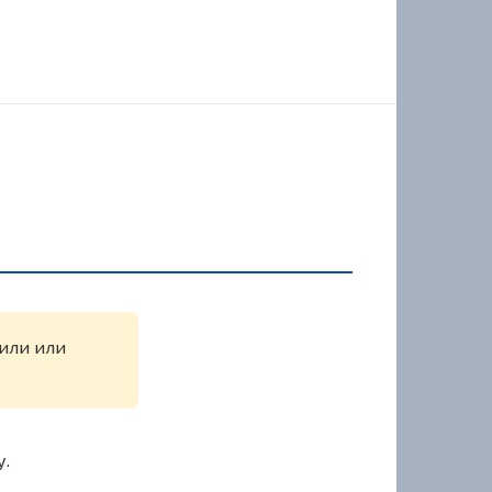
жили или
у.