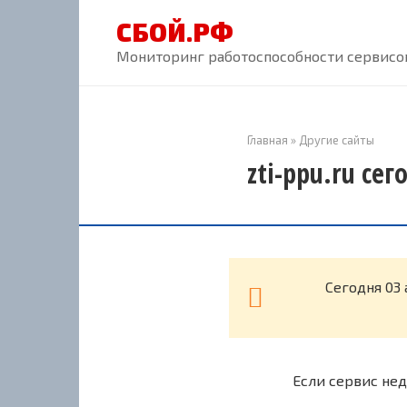
Перейти
СБОЙ.РФ
к
контенту
Мониторинг работоспособности сервисов
Главная
»
Другие сайты
zti-ppu.ru се
Cегодня 03 
Если сервис нед