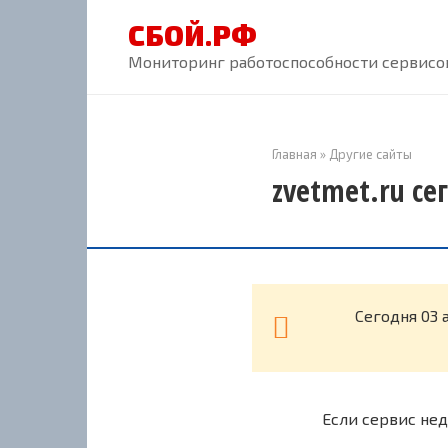
Перейти
СБОЙ.РФ
к
контенту
Мониторинг работоспособности сервисов
Главная
»
Другие сайты
zvetmet.ru се
Cегодня 03 
Если сервис нед