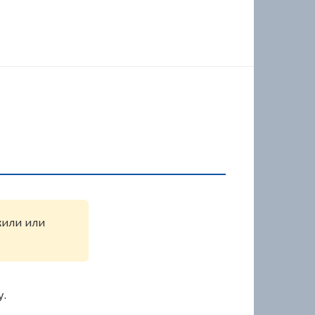
жили или
у.